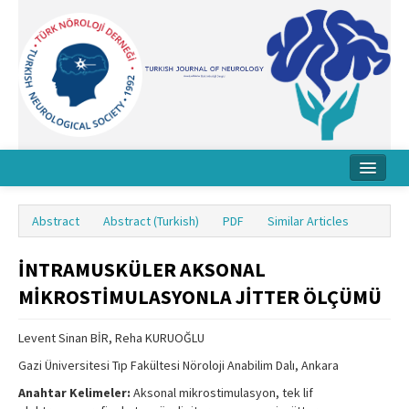
Home
Abstract
Abstract (Turkish)
PDF
Similar Articles
About Journal
İNTRAMUSKÜLER AKSONAL
Board
MİKROSTİMULASYONLA JİTTER ÖLÇÜMÜ
Instructions
Levent Sinan BİR, Reha KURUOĞLU
Archive
Gazi Üniversitesi Tıp Fakültesi Nöroloji Anabilim Dalı, Ankara
Contact Us
Anahtar Kelimeler:
Aksonal mikrostimulasyon, tek lif