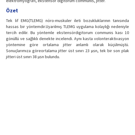
elektromyografi, ekstensör digitorum communis, jitter.
Özet
Tek lif EMG(TLEMG) nöro-muskuler ileti bozukluklarının tanısında
hassas bir yöntemdir.Uyarılmış TLEMG uygulama kolaylığı nedeniyle
tercih edilir. Bu yöntemle ekstensördigitorum communis kası 10
gönüllü ve sağlıklı denekte incelendi. Aynı kasta volonteraktivasyon
yöntemine göre ortalama jitter anlamlı olarak küçülmüştü.
Sonuçlarımıza göreortalama jitter üst sınırı 23 µsn, tek bir son plak
jitteri üst sınırı 38 µsn bulundu.