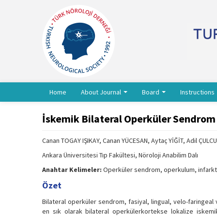
Home
About Journal
Board
Instructions
İskemik Bilateral Operküler Sendrom
Canan TOGAY IŞIKAY, Canan YÜCESAN, Aytaç YİĞİT, Adil ÇUL
Ankara Üniversitesi Tıp Fakültesi, Nöroloji Anabilim Dalı
Anahtar Kelimeler:
Operküler sendrom, operkulum, infarkt,
Özet
Bilateral operküler sendrom, fasiyal, lingual, velo-faringea
en sık olarak bilateral operkülerkortekse lokalize iskemi