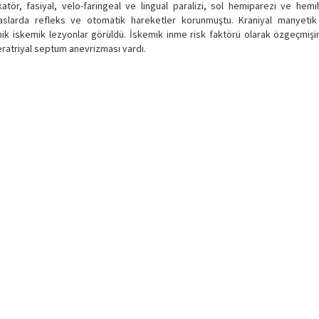
atör, fasiyal, velo-faringeal ve lingual paralizi, sol hemiparezi ve hemi
aslarda refleks ve otomatik hareketler korunmuştu. Kraniyal manyeti
ik iskemik lezyonlar görüldü. İskemik inme risk faktörü olarak özgeçmişi
eratriyal septum anevrizması vardı.