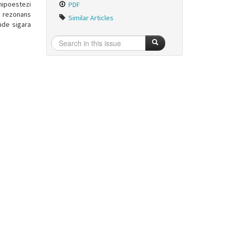
hipoestezi
PDF
k rezonans
Similar Articles
nde sigara