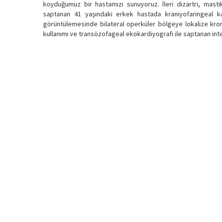
koyduğumuz bir hastamızı sunuyoruz. İleri dizartri, mastik
saptanan 41 yaşındaki erkek hastada kraniyofaringeal k
görüntülemesinde bilateral operküler bölgeye lokalize kron
kullanımı ve transözofageal ekokardiyografi ile saptanan int