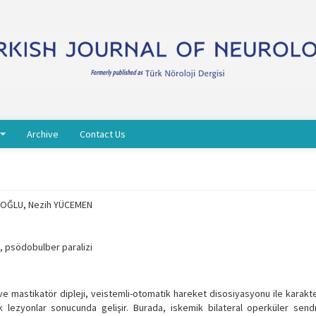
Archive
Contact Us
CUOĞLU, Nezih YÜCEMEN
 psödobulber paralizi
l ve mastikatör dipleji, veistemli-otomatik hareket disosiyasyonu ile karakt
k lezyonlar sonucunda gelişir. Burada, iskemik bilateral operküler send