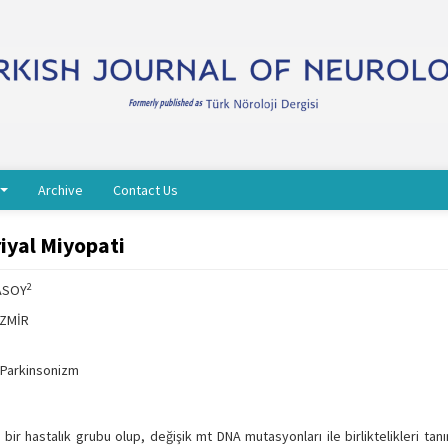
Archive
Contact Us
iyal Miyopati
2
RASOY
 İZMİR
 Parkinsonizm
bir hastalık grubu olup, değişik mt DNA mutasyonları ile birliktelikleri tanı