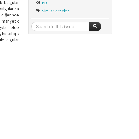
ik bulgular
PDF
bulgularına
Similar Articles
, diğerinde
l manyetik
gular elde
 histolojik
le olgular