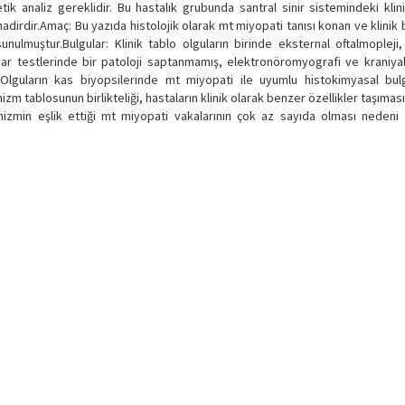
ik analiz gereklidir. Bu hastalık grubunda santral sinir sistemindeki klin
adirdir.Amaç: Bu yazıda histolojik olarak mt miyopati tanısı konan ve klinik 
unulmuştur.Bulgular: Klinik tablo olguların birinde eksternal oftalmopleji
tuvar testlerinde bir patoloji saptanmamış, elektronöromyografi ve kraniya
lguların kas biyopsilerinde mt miyopati ile uyumlu histokimyasal bul
zm tablosunun birlikteliği, hastaların klinik olarak benzer özellikler taşıması,
nizmin eşlik ettiği mt miyopati vakalarının çok az sayıda olması nedeni i