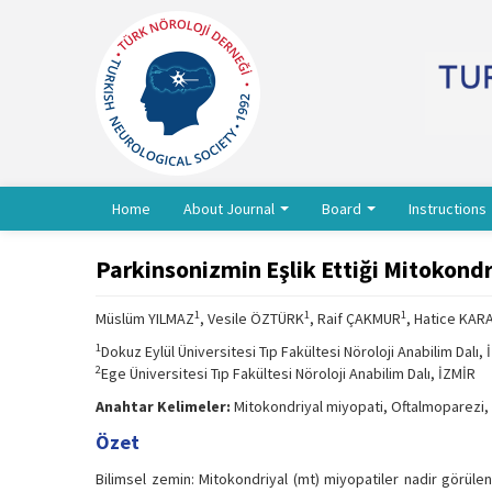
Home
About Journal
Board
Instructions
Parkinsonizmin Eşlik Ettiği Mitokondr
1
1
1
Müslüm YILMAZ
, Vesile ÖZTÜRK
, Raif ÇAKMUR
, Hatice KA
1
Dokuz Eylül Üniversitesi Tıp Fakültesi Nöroloji Anabilim Dalı,
2
Ege Üniversitesi Tıp Fakültesi Nöroloji Anabilim Dalı, İZMİR
Anahtar Kelimeler:
Mitokondriyal miyopati, Oftalmoparezi,
Özet
Bilimsel zemin: Mitokondriyal (mt) miyopatiler nadir görülen 