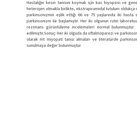
Hastalığın kesin tanısını koymak için kas biyopsisi ve genet
heterojen olmakla birlikte, ekstrapiramidal tutulum oldukça n
parkinsonizmin eşlik ettiği 66 ve 75 yaşlarında iki hasta s
parkinsonizm ile başlamıştır. Her iki olgunun rutin labora
rezonans görüntüleme incelemeleri normal bulunmuştur. O
edilmiştir.Sonuç: Her iki olguda da oftalmoparezi ve parkinsoni
olarak mt miyopati tanısı almaları ve literatürde parkinso
sunulmaya değer bulunmuştur.