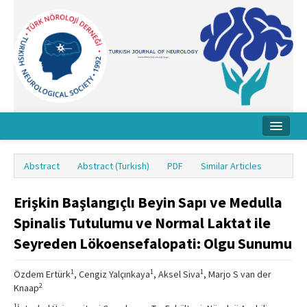
Home
Abstract
Abstract (Turkish)
PDF
Similar Articles
About Journal
Erişkin Başlangıçlı Beyin Sapı ve Medulla
Board
Spinalis Tutulumu ve Normal Laktat ile
Instructions
Seyreden Lökoensefalopati: Olgu Sunumu
Archive
1
1
1
Özdem Ertürk
, Cengiz Yalçınkaya
, Aksel Siva
, Marjo S van der
Contact Us
2
Knaap
1