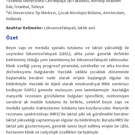
İstanbul Üniversitesi Cerrahpaşa Tıp Fakültesi, Nöroloji Anabilim
Dalı, İstanbul, Türkiye
2
VU Üniversitesi Tıp Merkezi, Çocuk Nörolojisi Bölümü, Amsterdam,
Hollanda
Anahtar Kelimeler:
Lökoensefalopati, laktik asit.
Özet
Beyin sapı ve medulla spinalis tutulumu ve laktat yüksekliği ile
seyreden lökoensefalopati (LBSL); altta yatan genetik defektin
belirlenmiş olduğu yeni tanımlanmış bir lökoensefalopati tablosudur.
Klinik özelliği yavaş progresif piramidal, serebellar ve arka kordon
disfonksiyonu bulgularıdır. Hastalık sıklıkla çocukluk döneminde
başlamakla beraber nadir olarak erişkin başlangıçlı olgular da
bildirilmiştir. Hastalık ile ilişkili olarak mitokondriyal tRNA sentetazı
kodlayan DARS2 geninde mutasyon yeni tanımlanmıştır. Hastalığın
manyetik rezonans görütüleme bulguları spesifiktir, nonhomojen
serebral ak madde tutulumu ile birlikte, selektif beyin sapı ve
medulla spinalis traktuslarının tutulumu tanı koydurucudur. Manyetik
rezonans spektroskopi (MRS)’de laktat piki sık görülmekle beraber
laktat yüksekliği saptanmayan olgular da bildirilmiştir. Burada MRS’de
laktat piki göstermeyen, genetik tanısı teyit edilmiş erişkin bir LBSL
hastasının klinik ve radyolojik özellikleri tartışılmıştır.