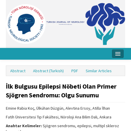
Home
Abstract
Abstract (Turkish)
PDF
Similar Articles
About Journal
İlk Bulgusu Epilepsi Nöbeti Olan Primer
Board
Sjögren Sendromu: Olgu Sunumu
Instructions
Emine Rabia Koç, Ülkühan Düzgün, Alevtina Ersoy, Atilla İlhan
Archive
Fatih Üniversitesi Tıp Fakültesi, Nöroloji Ana Bilim Dalı, Ankara
Contact Us
Anahtar Kelimeler:
Sjögren sendromu, epilepsi, multipl skleroz