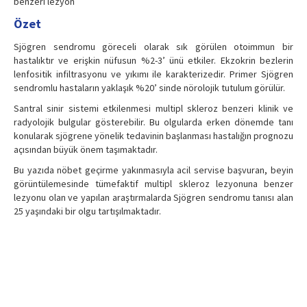
benzeri lezyon
Özet
Sjögren sendromu göreceli olarak sık görülen otoimmun bir
hastalıktır ve erişkin nüfusun %2-3’ ünü etkiler. Ekzokrin bezlerin
lenfositik infiltrasyonu ve yıkımı ile karakterizedir. Primer Sjögren
sendromlu hastaların yaklaşık %20’ sinde nörolojik tutulum görülür.
Santral sinir sistemi etkilenmesi multipl skleroz benzeri klinik ve
radyolojik bulgular gösterebilir. Bu olgularda erken dönemde tanı
konularak sjögrene yönelik tedavinin başlanması hastalığın prognozu
açısından büyük önem taşımaktadır.
Bu yazıda nöbet geçirme yakınmasıyla acil servise başvuran, beyin
görüntülemesinde tümefaktif multipl skleroz lezyonuna benzer
lezyonu olan ve yapılan araştırmalarda Sjögren sendromu tanısı alan
25 yaşındaki bir olgu tartışılmaktadır.