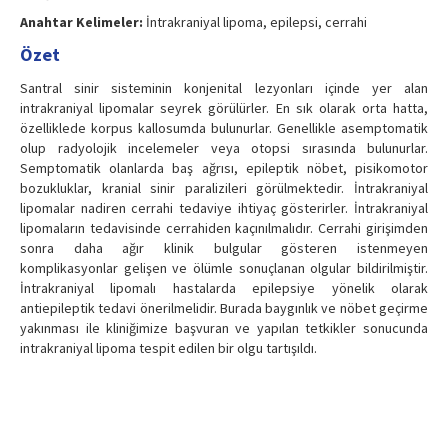
Anahtar Kelimeler:
İntrakraniyal lipoma, epilepsi, cerrahi
Özet
Santral sinir sisteminin konjenital lezyonları içinde yer alan
intrakraniyal lipomalar seyrek görülürler. En sık olarak orta hatta,
özelliklede korpus kallosumda bulunurlar. Genellikle asemptomatik
olup radyolojik incelemeler veya otopsi sırasında bulunurlar.
Semptomatik olanlarda baş ağrısı, epileptik nöbet, pisikomotor
bozukluklar, kranial sinir paralizileri görülmektedir. İntrakraniyal
lipomalar nadiren cerrahi tedaviye ihtiyaç gösterirler. İntrakraniyal
lipomaların tedavisinde cerrahiden kaçınılmalıdır. Cerrahi girişimden
sonra daha ağır klinik bulgular gösteren istenmeyen
komplikasyonlar gelişen ve ölümle sonuçlanan olgular bildirilmiştir.
İntrakraniyal lipomalı hastalarda epilepsiye yönelik olarak
antiepileptik tedavi önerilmelidir. Burada baygınlık ve nöbet geçirme
yakınması ile kliniğimize başvuran ve yapılan tetkikler sonucunda
intrakraniyal lipoma tespit edilen bir olgu tartışıldı.