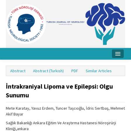
Home
Abstract
Abstract (Turkish)
PDF
Similar Articles
About Journal
İntrakraniyal Lipoma ve Epilepsi: Olgu
Board
Sunumu
Instructions
Mete Karatay, Yavuz Erdem, Tuncer Taşcıoğlu, İdris Sertbaş, Mehmet
Archive
Akif Bayar
Contact Us
Sağlık Bakanlığı Ankara Eğitim Ve Araştırma Hastanesi Nöroşirürji
Kliniği,ankara