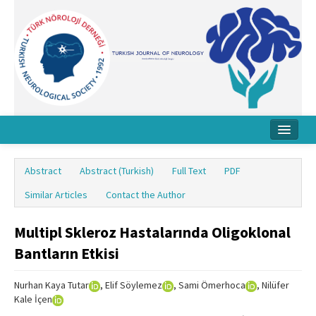
Home
Abstract
Abstract (Turkish)
Full Text
PDF
About Journal
Similar Articles
Contact the Author
Board
Multipl Skleroz Hastalarında Oligoklonal
Instructions
Bantların Etkisi
Archive
Nurhan Kaya Tutar
, Elif Söylemez
, Sami Ömerhoca
, Nilüfer
Contact Us
Kale İçen