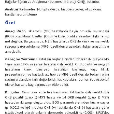
Bağcılar Eğitim ve Araştırma Hastanesi, Nöroloji Kliniği, İstanbul
Anahtar Kelimeler:
Multipl skleroz, biyobelirteçler, oligoklonal
bantlar, görüntüleme
Özet
Amaç:
Multipl sklerozlu (MS) hastalarda beyin omurilik sıvısındaki
(BOS) oligoklonal bantlar (OKB) ile klinik profil arasındaki ilişki henüz
net değildir. Bu çalışmada, MS’li hastalarda OKB ile klinik ve manyetik
rezonans görüntüleme (MRG) özellikleri arasındaki ilişkiyi araştırmayı
amaçladık.
Gereç ve Yöntem:
Hastalığın başlangıcından itibaren ilk 3 ayda MS
tanısı alan 18-65 yaş arası hastalar dahil edildi. OKB pozitif ve negatif
hastaların klinik (cinsiyet, hastalığın başlangıç yaşı, klinik
prezentasyon ve hastalık alt tipi) ve MRG özellikleri ile tedavi rejimi
seçimi arasındaki fark değerlendirildi. Hastaların verileri retrospektif
olarak hastane kayıtlarımızdan elde edildi.
Bulgular:
Çalışmaya kriterleri karşılayan 64 hasta dahil edildi. Elli
OKB pozitif (grup 1) MS’li hasta ve 14 OKB negatif (grup 2) MS’li
hastadan iki grup oluşturuldu. BOS parametrelerinden hücre sayısı
(p=0,001) ve IgG indeksi OKB (+) hastalarda OKB (-) hastalara göre
istatistiksel olarak anlamlı derecede yüksekti (p<0,001). MRG’de,