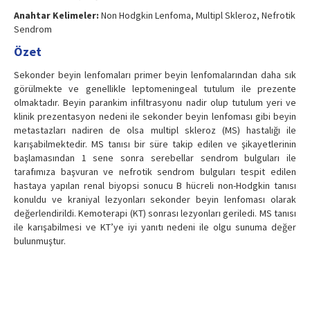
Anahtar Kelimeler:
Non Hodgkin Lenfoma, Multipl Skleroz, Nefrotik
Sendrom
Özet
Sekonder beyin lenfomaları primer beyin lenfomalarından daha sık
görülmekte ve genellikle leptomeningeal tutulum ile prezente
olmaktadır. Beyin parankim infiltrasyonu nadir olup tutulum yeri ve
klinik prezentasyon nedeni ile sekonder beyin lenfoması gibi beyin
metastazları nadiren de olsa multipl skleroz (MS) hastalığı ile
karışabilmektedir. MS tanısı bir süre takip edilen ve şikayetlerinin
başlamasından 1 sene sonra serebellar sendrom bulguları ile
tarafımıza başvuran ve nefrotik sendrom bulguları tespit edilen
hastaya yapılan renal biyopsi sonucu B hücreli non-Hodgkin tanısı
konuldu ve kraniyal lezyonları sekonder beyin lenfoması olarak
değerlendirildi. Kemoterapi (KT) sonrası lezyonları geriledi. MS tanısı
ile karışabilmesi ve KT’ye iyi yanıtı nedeni ile olgu sunuma değer
bulunmuştur.