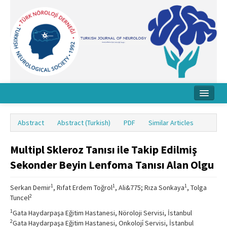
Home
Abstract
Abstract (Turkish)
PDF
Similar Articles
About Journal
Multipl Skleroz Tanısı ile Takip Edilmiş
Board
Sekonder Beyin Lenfoma Tanısı Alan Olgu
Instructions
1
1
1
Serkan Demir
, Rıfat Erdem Toğrol
, Ali&775; Rıza Sonkaya
, Tolga
Archive
2
Tuncel
Contact Us
1
Gata Haydarpaşa Eğitim Hastanesi, Nöroloji Servisi, İstanbul
2
Gata Haydarpaşa Eğitim Hastanesi, Onkoloji̇ Servisi, İstanbul