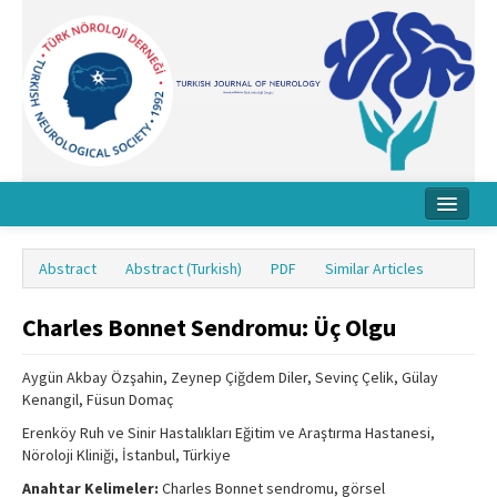
Home
Abstract
Abstract (Turkish)
PDF
Similar Articles
About Journal
Charles Bonnet Sendromu: Üç Olgu
Board
Instructions
Aygün Akbay Özşahin, Zeynep Çiğdem Diler, Sevinç Çelik, Gülay
Kenangil, Füsun Domaç
Archive
Erenköy Ruh ve Sinir Hastalıkları Eğitim ve Araştırma Hastanesi,
Nöroloji Kliniği, İstanbul, Türkiye
Contact Us
Anahtar Kelimeler:
Charles Bonnet sendromu, görsel