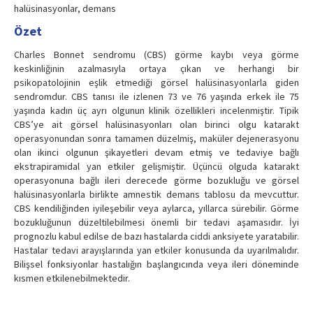
halüsinasyonlar, demans
Özet
Charles Bonnet sendromu (CBS) görme kaybı veya görme
keskinliğinin azalmasıyla ortaya çıkan ve herhangi bir
psikopatolojinin eşlik etmediği görsel halüsinasyonlarla giden
sendromdur. CBS tanısı ile izlenen 73 ve 76 yaşında erkek ile 75
yaşında kadın üç ayrı olgunun klinik özellikleri incelenmiştir. Tipik
CBS’ye ait görsel halüsinasyonları olan birinci olgu katarakt
operasyonundan sonra tamamen düzelmiş, maküler dejenerasyonu
olan ikinci olgunun şikayetleri devam etmiş ve tedaviye bağlı
ekstrapiramidal yan etkiler gelişmiştir. Üçüncü olguda katarakt
operasyonuna bağlı ileri derecede görme bozukluğu ve görsel
halüsinasyonlarla birlikte amnestik demans tablosu da mevcuttur.
CBS kendiliğinden iyileşebilir veya aylarca, yıllarca sürebilir. Görme
bozukluğunun düzeltilebilmesi önemli bir tedavi aşamasıdır. İyi
prognozlu kabul edilse de bazı hastalarda ciddi anksiyete yaratabilir.
Hastalar tedavi arayışlarında yan etkiler konusunda da uyarılmalıdır.
Bilişsel fonksiyonlar hastalığın başlangıcında veya ileri döneminde
kısmen etkilenebilmektedir.