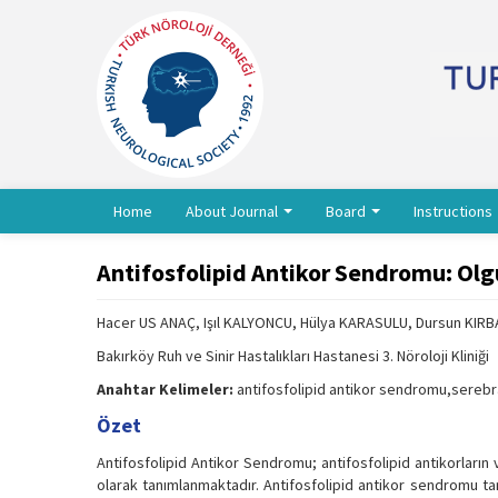
Home
About Journal
Board
Instructions
Antifosfolipid Antikor Sendromu: Ol
Hacer US ANAÇ, Işıl KALYONCU, Hülya KARASULU, Dursun KIRB
Bakırköy Ruh ve Sinir Hastalıkları Hastanesi 3. Nöroloji Kliniği
Anahtar Kelimeler:
antifosfolipid antikor sendromu,serebral
Özet
Antifosfolipid Antikor Sendromu; antifosfolipid antikorların v
olarak tanımlanmaktadır. Antifosfolipid antikor sendromu tan