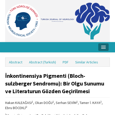
Home
Abstract
Abstract (Turkish)
PDF
Similar Articles
About Journal
İnkontinensiya Pigmenti (Bloch-
Board
sulzberger Sendromu): Bir Olgu Sunumu
Instructions
ve Literaturun Gözden Geçirilmesi
Archive
1
1
1
2
Hakan KALEAĞASI
, Okan DOĞU
, Serhan SEVİM
, Tamer İ. KAYA
,
Contact Us
2
Ebru BÖCEKLİ
1