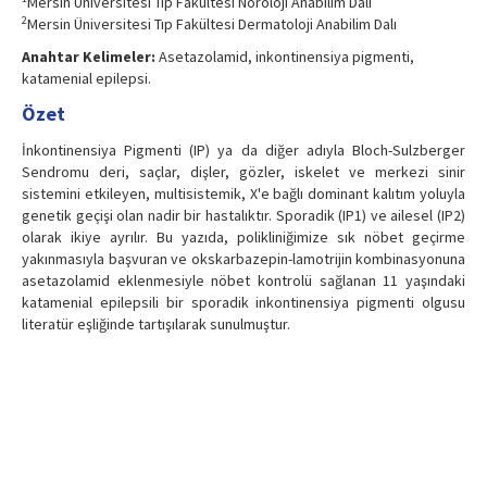
Mersin Üniversitesi Tıp Fakültesi Nöroloji Anabilim Dalı
2
Mersin Üniversitesi Tıp Fakültesi Dermatoloji Anabilim Dalı
Anahtar Kelimeler:
Asetazolamid, inkontinensiya pigmenti,
katamenial epilepsi.
Özet
İnkontinensiya Pigmenti (IP) ya da diğer adıyla Bloch-Sulzberger
Sendromu deri, saçlar, dişler, gözler, iskelet ve merkezi sinir
sistemini etkileyen, multisistemik, X'e bağlı dominant kalıtım yoluyla
genetik geçişi olan nadir bir hastalıktır. Sporadik (IP1) ve ailesel (IP2)
olarak ikiye ayrılır. Bu yazıda, polikliniğimize sık nöbet geçirme
yakınmasıyla başvuran ve okskarbazepin-lamotrijin kombinasyonuna
asetazolamid eklenmesiyle nöbet kontrolü sağlanan 11 yaşındaki
katamenial epilepsili bir sporadik inkontinensiya pigmenti olgusu
literatür eşliğinde tartışılarak sunulmuştur.