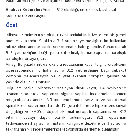
Vakıf Gureba Eğitim ve Araştırma Hastanesi Nöroloji Kliniği, İSTANBUL
Anahtar Kelimeler:
Vitamin B12 eksikliği, nitroz oksit, subakut
kombine dejenerasyon
Özet
Bilimsel Zemin: Nitroz oksit B12 vitaminini inaktive eden bir genel
anestetik ajandır. Subklinik B12 vitamin yetmezliği rutin kullanılan
nitroz oksit anestezisi ile semptomatik hale gelebilir. Sonuç olarak
B12 yetmezliğine bağlı gastrointestinal, hematolojik ve nörolojik
patolojiler ortaya çıkar.
Amaç: Bu yazıda nitroz oksit anestezisinin kullanıldığı tiroidektomi
operasyonundan 6 hafta sonra B12 yetmezliğine bağlı subakut
kombine dejenerasyon ve duysal aksonal nöropati gelişen 58
yaşında olgu sunulmuştur.
Bulgular: Ataksi, vibrasyon-pozisyon duyu kaybı, C4 seviyesine
uzanan hipoestezi saptanan olguda yapılan incelemeler sonucu
megaloblastik anemi, MR incelemelerinde servikal ve üst dorsal
spinal kord posteromedialinde T2 görüntülemede hiperintens sinyal
değişikliği ve EMG'de duysal aksonal nöropati saptanmış ve B12
vitamin düzeyi düşük olarak bulunmuştur. B12 replasman
tedavisinden 1 ay sonra hastanın kliniğinde düzelme ve 3 ay sonra
tekrarlanan MR incelemelerinde lezyonlarda gerileme izlenmiştir