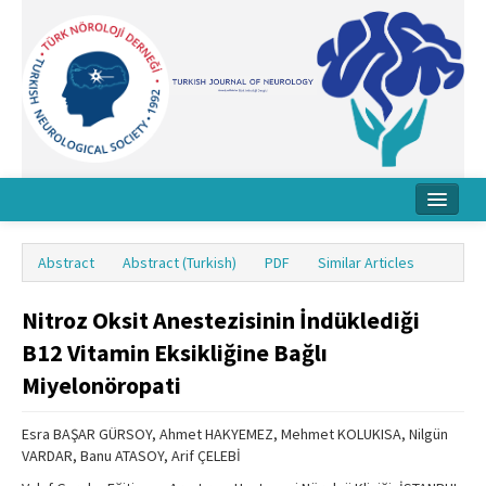
Home
Abstract
Abstract (Turkish)
PDF
Similar Articles
About Journal
Nitroz Oksit Anestezisinin İndüklediği
Board
B12 Vitamin Eksikliğine Bağlı
Instructions
Miyelonöropati
Archive
Esra BAŞAR GÜRSOY, Ahmet HAKYEMEZ, Mehmet KOLUKISA, Nilgün
Contact Us
VARDAR, Banu ATASOY, Arif ÇELEBİ