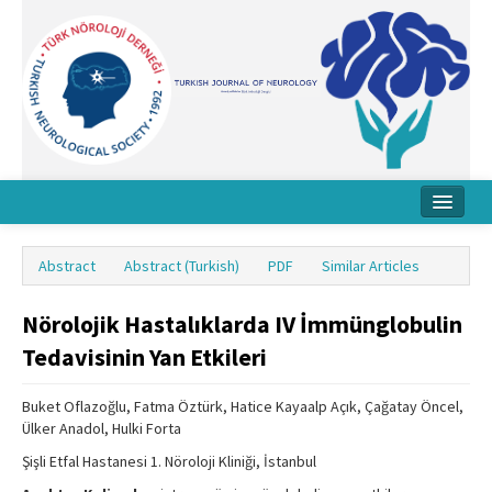
Home
Abstract
Abstract (Turkish)
PDF
Similar Articles
About Journal
Nörolojik Hastalıklarda IV İmmünglobulin
Board
Tedavisinin Yan Etkileri
Instructions
Buket Oflazoğlu, Fatma Öztürk, Hatice Kayaalp Açık, Çağatay Öncel,
Archive
Ülker Anadol, Hulki Forta
Contact Us
Şişli Etfal Hastanesi 1. Nöroloji Kliniği, İstanbul