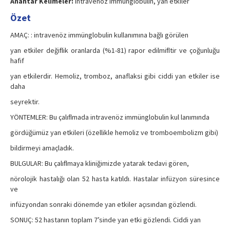
Anahtar Kelimeler:
intravenöz immünglobulin, yan etkiler
Özet
AMAÇ: : intravenöz immünglobulin kullanımına bağlı görülen
yan etkiler değiﬂik oranlarda (%1-81) rapor edilmiﬂtir ve çoğunluğu
hafif
yan etkilerdir. Hemoliz, tromboz, anaflaksi gibi ciddi yan etkiler ise
daha
seyrektir.
YÖNTEMLER: Bu çalıﬂmada intravenöz immünglobulin kul lanımında
gördüğümüz yan etkileri (özellikle hemoliz ve tromboembolizm gibi)
bildirmeyi amaçladık.
BULGULAR: Bu çalıﬂmaya kliniğimizde yatarak tedavi gören,
nörolojik hastalığı olan 52 hasta katıldı. Hastalar infüzyon süresince
ve
infüzyondan sonraki dönemde yan etkiler açısından gözlendi.
SONUÇ: 52 hastanın toplam 7’sinde yan etki gözlendi. Ciddi yan