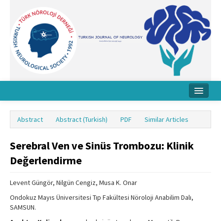
Home
Abstract
Abstract (Turkish)
PDF
Similar Articles
About Journal
Serebral Ven ve Sinüs Trombozu: Klinik
Board
Değerlendirme
Instructions
Levent Güngör, Nilgün Cengiz, Musa K. Onar
Archive
Ondokuz Mayıs Üniversitesi Tıp Fakültesi Nöroloji Anabilim Dalı,
Contact Us
SAMSUN.