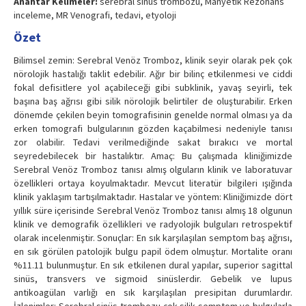
Anahtar Kelimeler:
serebral sinüs trombozu, Manyetik Rezonans
inceleme, MR Venografi, tedavi, etyoloji
Özet
Bilimsel zemin: Serebral Venöz Tromboz, klinik seyir olarak pek çok
nörolojik hastalığı taklit edebilir. Ağır bir bilinç etkilenmesi ve ciddi
fokal defisitlere yol açabileceği gibi subklinik, yavaş seyirli, tek
başına baş ağrısı gibi silik nörolojik belirtiler de oluşturabilir. Erken
dönemde çekilen beyin tomografisinin genelde normal olması ya da
erken tomografi bulgularının gözden kaçabilmesi nedeniyle tanısı
zor olabilir. Tedavi verilmediğinde sakat bırakıcı ve mortal
seyredebilecek bir hastalıktır. Amaç: Bu çalışmada kliniğimizde
Serebral Venöz Tromboz tanısı almış olguların klinik ve laboratuvar
özellikleri ortaya koyulmaktadır. Mevcut literatür bilgileri ışığında
klinik yaklaşım tartışılmaktadır. Hastalar ve yöntem: Kliniğimizde dört
yıllık süre içerisinde Serebral Venöz Tromboz tanısı almış 18 olgunun
klinik ve demografik özellikleri ve radyolojik bulguları retrospektif
olarak incelenmiştir. Sonuçlar: En sık karşılaşılan semptom baş ağrısı,
en sık görülen patolojik bulgu papil ödem olmuştur. Mortalite oranı
%11.11 bulunmuştur. En sık etkilenen dural yapılar, superior sagittal
sinüs, transvers ve sigmoid sinüslerdir. Gebelik ve lupus
antikoagülan varlığı en sık karşılaşılan presipitan durumlardır.