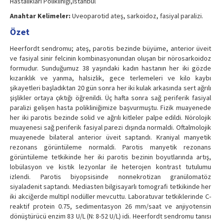
Hastalıkları Polikliniği,istanbul
Anahtar Kelimeler:
Uveoparotid ateş, sarkoidoz, fasiyal paralizi.
Özet
Heerfordt sendromu; ateş, parotis bezinde büyüme, anterior üveit
ve fasiyal sinir felcinin kombinasyonundan oluşan bir nörosarkoidoz
formudur. Sunduğumuz 38 yaşındaki kadın hastanın her iki gözde
kızarıklık ve yanma, halsizlik, gece terlemeleri ve kilo kaybı
şikayetleri başladıktan 20 gün sonra her iki kulak arkasında sert ağrılı
şişlikler ortaya çıktığı öğrenildi. Üç hafta sonra sağ periferik fasiyal
paralizi gelişen hasta polikliniğimize başvurmuştu. Fizik muayenede
her iki parotis bezinde solid ve ağrılı kitleler palpe edildi. Nörolojik
muayenesi sağ periferik fasiyal parezi dışında normaldi. Oftalmolojik
muayenede bilateral anterior üveit saptandı. Kraniyal manyetik
rezonans görüntüleme normaldi. Parotis manyetik rezonans
görüntüleme tetkikinde her iki parotis bezinin boyutlarında artış,
lobülasyon ve kistik lezyonlar ile heterojen kontrast tutulumu
izlendi. Parotis biyopsisinde nonnekrotizan granülomatöz
siyaladenit saptandı. Mediasten bilgisayarlı tomografi tetkikinde her
iki akciğerde multipl nodüller mevcuttu. Laboratuvar tetkiklerinde C-
reaktif protein 0.75, sedimentasyon 26 mm/saat ve anjiyotensin
dönüştürücü enzim 83 U/L (N: 8-52 U/L) idi. Heerfordt sendromu tanısı