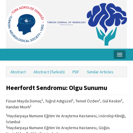
Home
Abstract
Abstract (Turkish)
PDF
Similar Articles
About Journal
Heerfordt Sendromu: Olgu Sunumu
Board
Instructions
1
1
1
2
Füsun Mayda Domaç
, Tuğrul Adıgüzel
, Temel Özden
, Gül Keskin
,
1
Handan Mısırlı
Archive
1
Haydarpaşa Numune Eğitim Ve Araştırma Hastanesi, I.nöroloji Kliniği,
İstanbul
Contact Us
2
Haydarpaşa Numune Eğitim Ve Araştırma Hastanesi, Göğüs