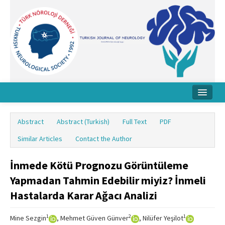
Home
Abstract
Abstract (Turkish)
Full Text
PDF
About Journal
Similar Articles
Contact the Author
Board
İnmede Kötü Prognozu Görüntüleme
Instructions
Yapmadan Tahmin Edebilir miyiz? İnmeli
Archive
Hastalarda Karar Ağacı Analizi
Contact Us
1
2
1
Mine Sezgin
, Mehmet Güven Günver
, Nilüfer Yeşilot