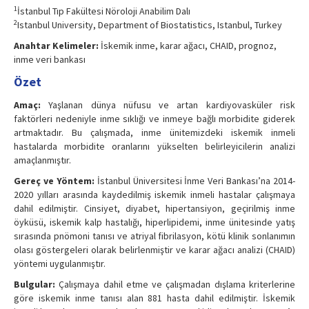
1
İstanbul Tıp Fakültesi Nöroloji Anabilim Dalı
2
Istanbul University, Department of Biostatistics, Istanbul, Turkey
Anahtar Kelimeler:
İskemik inme, karar ağacı, CHAID, prognoz,
inme veri bankası
Özet
Amaç:
Yaşlanan dünya nüfusu ve artan kardiyovasküler risk
faktörleri nedeniyle inme sıklığı ve inmeye bağlı morbidite giderek
artmaktadır. Bu çalışmada, inme ünitemizdeki iskemik inmeli
hastalarda morbidite oranlarını yükselten belirleyicilerin analizi
amaçlanmıştır.
Gereç ve Yöntem:
İstanbul Üniversitesi İnme Veri Bankası’na 2014-
2020 yılları arasında kaydedilmiş iskemik inmeli hastalar çalışmaya
dahil edilmiştir. Cinsiyet, diyabet, hipertansiyon, geçirilmiş inme
öyküsü, iskemik kalp hastalığı, hiperlipidemi, inme ünitesinde yatış
sırasında pnömoni tanısı ve atriyal fibrilasyon, kötü klinik sonlanımın
olası göstergeleri olarak belirlenmiştir ve karar ağacı analizi (CHAID)
yöntemi uygulanmıştır.
Bulgular:
Çalışmaya dahil etme ve çalışmadan dışlama kriterlerine
göre iskemik inme tanısı alan 881 hasta dahil edilmiştir. İskemik