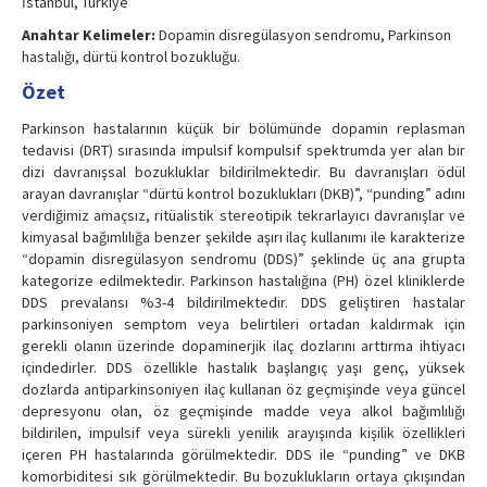
İstanbul, Türkiye
Anahtar Kelimeler:
Dopamin disregülasyon sendromu, Parkinson
hastalığı, dürtü kontrol bozukluğu.
Özet
Parkinson hastalarının küçük bir bölümünde dopamin replasman
tedavisi (DRT) sırasında impulsif kompulsif spektrumda yer alan bir
dizi davranışsal bozukluklar bildirilmektedir. Bu davranışları ödül
arayan davranışlar “dürtü kontrol bozuklukları (DKB)”, “punding” adını
verdiğimiz amaçsız, ritüalistik stereotipik tekrarlayıcı davranışlar ve
kimyasal bağımlılığa benzer şekilde aşırı ilaç kullanımı ile karakterize
“dopamin disregülasyon sendromu (DDS)” şeklinde üç ana grupta
kategorize edilmektedir. Parkinson hastalığına (PH) özel kliniklerde
DDS prevalansı %3-4 bildirilmektedir. DDS geliştiren hastalar
parkinsoniyen semptom veya belirtileri ortadan kaldırmak için
gerekli olanın üzerinde dopaminerjik ilaç dozlarını arttırma ihtiyacı
içindedirler. DDS özellikle hastalık başlangıç yaşı genç, yüksek
dozlarda antiparkinsoniyen ilaç kullanan öz geçmişinde veya güncel
depresyonu olan, öz geçmişinde madde veya alkol bağımlılığı
bildirilen, impulsif veya sürekli yenilik arayışında kişilik özellikleri
içeren PH hastalarında görülmektedir. DDS ile “punding” ve DKB
komorbiditesi sık görülmektedir. Bu bozuklukların ortaya çıkışından