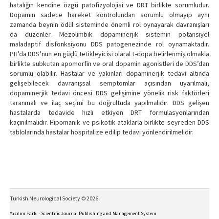
hatalığın kendine özgü patofizyolojisi ve DRT birlikte sorumludur.
Dopamin sadece hareket kontrolundan sorumlu olmayıp aynı
zamanda beynin ödül sisteminde önemli rol oynayarak davranışları
da düzenler. Mezolimbik dopaminerjik sistemin potansiyel
maladaptif disfonksiyonu DDS patogenezinde rol oynamaktadır.
PH’da DDS’nun en güçlü tetikleyicisi olaral L-dopa belirlenmiş olmakla
birlikte subkutan apomorfin ve oral dopamin agonistleri de DDS’dan
sorumlu olabilir. Hastalar ve yakınları dopaminerjik tedavi altında
gelişebilecek davranışsal semptomlar açısından uyarılmalı,
dopaminerjik tedavi öncesi DDS gelişimine yönelik risk faktörleri
taranmalı ve ilaç seçimi bu doğrultuda yapılmalıdır. DDS gelişen
hastalarda tedavide hızlı etkiyen DRT formulasyonlarından
kaçınılmalıdır. Hipomanik ve psikotik ataklarla birlikte seyreden DDS
tablolarında hastalar hospitalize edilip tedavi yönlendirilmelidir.
Turkish Neurological Society © 2026
Yazılım Parkı - Scientific Journal Publishing and Management System