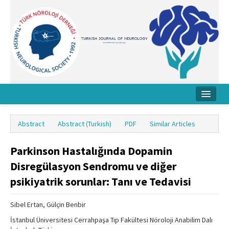
Home
Abstract
Abstract (Turkish)
PDF
Similar Articles
About Journal
Parkinson Hastalığında Dopamin
Board
Disregülasyon Sendromu ve diğer
Instructions
psikiyatrik sorunlar: Tanı ve Tedavisi
Archive
Sibel Ertan, Gülçin Benbir
Contact Us
İstanbul Üniversitesi Cerrahpaşa Tıp Fakültesi Nöroloji Anabilim Dalı