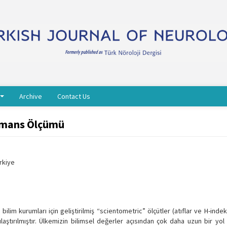
Archive
Contact Us
ormans Ölçümü
ürkiye
e bilim kurumları için geliştirilmiş “scientometric” ölçütler (atıflar ve H-ind
laştırılmıştır. Ülkemizin bilimsel değerler açısından çok daha uzun bir yo