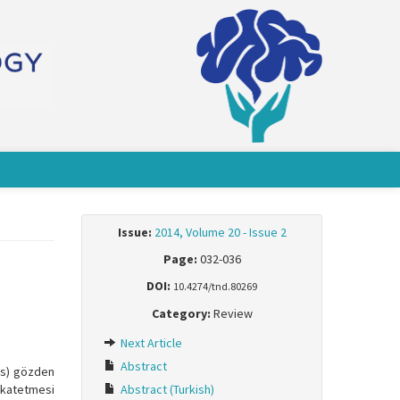
Issue:
2014, Volume 20 - Issue 2
Page:
032-036
DOI:
10.4274/tnd.80269
Category:
Review
Next Article
Abstract
eks) gözden
l katetmesi
Abstract (Turkish)