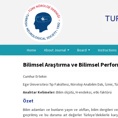
Home
About Journal
Board
Instructions
Bilimsel Araştırma ve Bilimsel Perf
Cumhur Ertekin
Ege Üniversitesi Tıp Fakültesi, Nöroloji Anabilim Dalı, İzmir, T
Anahtar Kelimeler:
Bilim ölçütü, H-endeksi, etki faktörü
Özet
Bilim adamları ve bunların yayın ve atıfları, bilim dergileri v
geçirilmiş ve bu duruma ait değerler Türkiye’dekilerle karşı