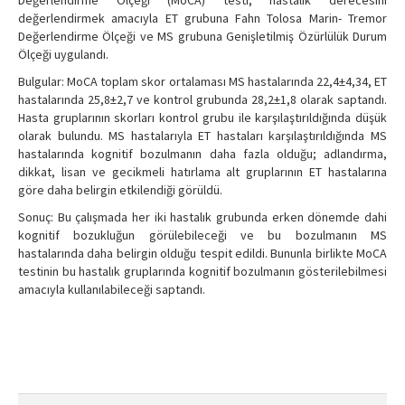
Değerlendirme Ölçeği (MoCA) testi, hastalık derecesini
değerlendirmek amacıyla ET grubuna Fahn Tolosa Marin- Tremor
Değerlendirme Ölçeği ve MS grubuna Genişletilmiş Özürlülük Durum
Ölçeği uygulandı.
Bulgular: MoCA toplam skor ortalaması MS hastalarında 22,4±4,34, ET
hastalarında 25,8±2,7 ve kontrol grubunda 28,2±1,8 olarak saptandı.
Hasta gruplarının skorları kontrol grubu ile karşılaştırıldığında düşük
olarak bulundu. MS hastalarıyla ET hastaları karşılaştırıldığında MS
hastalarında kognitif bozulmanın daha fazla olduğu; adlandırma,
dikkat, lisan ve gecikmeli hatırlama alt gruplarının ET hastalarına
göre daha belirgin etkilendiği görüldü.
Sonuç: Bu çalışmada her iki hastalık grubunda erken dönemde dahi
kognitif bozukluğun görülebileceği ve bu bozulmanın MS
hastalarında daha belirgin olduğu tespit edildi. Bununla birlikte MoCA
testinin bu hastalık gruplarında kognitif bozulmanın gösterilebilmesi
amacıyla kullanılabileceği saptandı.