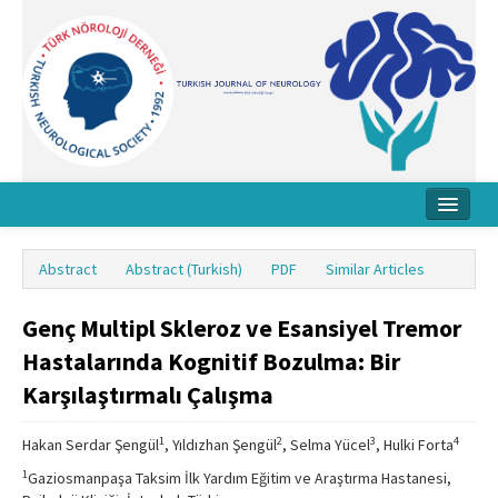
Home
Abstract
Abstract (Turkish)
PDF
Similar Articles
About Journal
Genç Multipl Skleroz ve Esansiyel Tremor
Board
Hastalarında Kognitif Bozulma: Bir
Instructions
Karşılaştırmalı Çalışma
Archive
1
2
3
4
Hakan Serdar Şengül
, Yıldızhan Şengül
, Selma Yücel
, Hulki Forta
Contact Us
1
Gaziosmanpaşa Taksim İlk Yardım Eğitim ve Araştırma Hastanesi,