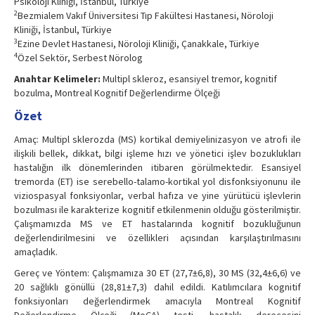
Psikoloji Kliniği, İstanbul, Türkiye
2
Bezmialem Vakıf Üniversitesi Tıp Fakültesi Hastanesi, Nöroloji
Kliniği, İstanbul, Türkiye
3
Ezine Devlet Hastanesi, Nöroloji Kliniği, Çanakkale, Türkiye
4
Özel Sektör, Serbest Nörolog
Anahtar Kelimeler:
Multipl skleroz, esansiyel tremor, kognitif
bozulma, Montreal Kognitif Değerlendirme Ölçeği
Özet
Amaç: Multipl sklerozda (MS) kortikal demiyelinizasyon ve atrofi ile
ilişkili bellek, dikkat, bilgi işleme hızı ve yönetici işlev bozuklukları
hastalığın ilk dönemlerinden itibaren görülmektedir. Esansiyel
tremorda (ET) ise serebello-talamo-kortikal yol disfonksiyonunu ile
viziospasyal fonksiyonlar, verbal hafıza ve yine yürütücü işlevlerin
bozulması ile karakterize kognitif etkilenmenin olduğu gösterilmiştir.
Çalışmamızda MS ve ET hastalarında kognitif bozukluğunun
değerlendirilmesini ve özellikleri açısından karşılaştırılmasını
amaçladık.
Gereç ve Yöntem: Çalışmamıza 30 ET (27,7±6,8), 30 MS (32,4±6,6) ve
20 sağlıklı gönüllü (28,81±7,3) dahil edildi. Katılımcılara kognitif
fonksiyonları değerlendirmek amacıyla Montreal Kognitif