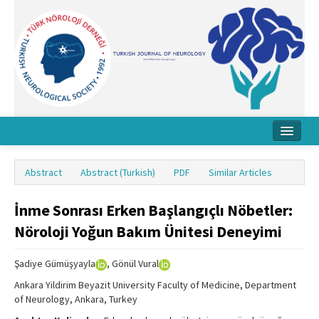
Home
Abstract
Abstract (Turkish)
PDF
Similar Articles
About Journal
İnme Sonrası Erken Başlangıçlı Nöbetler:
Board
Nöroloji Yoğun Bakım Ünitesi Deneyimi
Instructions
Şadiye Gümüşyayla
, Gönül Vural
Archive
Ankara Yildirim Beyazit University Faculty of Medicine, Department
Contact Us
of Neurology, Ankara, Turkey