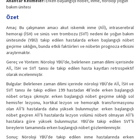
Anahtar Kelimeler:
Erken başlangıçlı nöbet, inme, nöroloji yoğun
bakım ünitesi
Özet
Amaç: Bu çalışmanın amacı akut iskemik inme (Aİİ), intraserebral
hemoraji (İSH) ve sinüs ven trombozu (SVT) nedeni ile yoğun bakım
ünitesinde (YBÜ) takip edilen hastalarda erken başlangıçlı nöbet
geçirme sıklığını, bunda etkili faktörleri ve nöbetin prognoza etkisini
araştırmaktır.
Gereç ve Yöntem: Nöroloji YBÜ’de, belirlenen zaman dilimi içerisinde
Aİİ, İSH ve SVT tanısı ile takip edilen hasta kayıtları retrospektif
olarak incelenmiştir.
Bulgular: Belirlenen zaman dilimi içerinde nöroloji YBÜ’de Aİİ, İSH ve
SVT tanısı ile takip edilen 199 hastadan 48’inde erken başlangıçlı
nöbet ortaya çıkmıştır. erken başlangıçlı nöbet geçirme sıklığı sol
hemisfer lezyonu, kortikal lezyon ve hemorajik transformasyonu
olan Aİİ’li hastalarda daha yüksek bulunmuştur. erken başlangıçlı
nöbet geçiren Aİİ’li hastalarda lezyon volümü nöbeti olmayan Aİİ’li
hastalara göre yüksek bulunmuştur. YBÜ’de takip edilen SVT’li
bireylerin tamamında erken başlangıçlı nöbet gözlemlenmiştir.
Sonuç: Nöroloji YBÜ’de takip edilen inme hastalarında erken