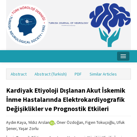
Home
Abstract
Abstract (Turkish)
PDF
Similar Articles
About Journal
Kardiyak Etiyoloji Dışlanan Akut İskemik
Board
İnme Hastalarında Elektrokardiyografik
Instructions
Değişiklikler ve Prognostik Etkileri
Archive
Aydın Kaya, Yıldız Arslan
, Öner Özdoğan, Figen Tokuçoğlu, Ufuk
Contact Us
Şener, Yaşar Zorlu