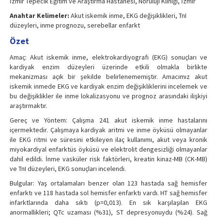
İzmir Tepecik Eğitim ve Araştırma Hastanesi, Nörülüji Kliniği, İzmir
Anahtar Kelimeler:
Akut iskemik inme, EKG değişiklikleri, TnI
düzeyleri, inme prognozu, serebellar enfarkt
Özet
Amaç: Akut iskemik inme, elektrokardiyografi (EKG) sonuçları ve
kardiyak enzim düzeyleri üzerinde etkili olmakla birlikte
mekanizması açık bir şekilde belirlenememiştir. Amacımız akut
iskemik inmede EKG ve kardiyak enzim değişikliklerini incelemek ve
bu değişiklikler ile inme lokalizasyonu ve prognoz arasındaki ilişkiyi
araştırmaktır.
Gereç ve Yöntem: Çalışma 241 akut iskemik inme hastalarını
içermektedir. Çalışmaya kardiyak aritmi ve inme öyküsü olmayanlar
ile EKG ritmi ve süresini etkileyen ilaç kullanımı, akut veya kronik
miyokardiyal enfarktüs öyküsü ve elektrolit dengesizliği olmayanlar
dahil edildi. İnme vasküler risk faktörleri, kreatin kinaz-MB (CK-MB)
ve TnI düzeyleri, EKG sonuçları incelendi.
Bulgular: Yaş ortalamaları benzer olan 123 hastada sağ hemisfer
enfarktı ve 118 hastada sol hemisfer enfarktı vardı. HT sağ hemisfer
infarktlarında daha sıktı (p=0,013). En sık karşılaşılan EKG
anormallikleri; QTc uzaması (%31), ST depresyonuydu (%24). Sağ