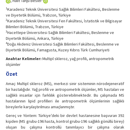
, Halit Tanju Besler
1
Karadeniz Teknik Üniversitesi Sağlık Bilimleri Fakültesi, Beslenme
ve Diyetetik Bölümü, Trabzon, Türkiye
2
Karadeniz Teknik Üniversitesi Fen Fakültesi, İstatistik ve Bilgisayar
Bilimleri Bölümü, Trabzon, Türkiye
3
Hacettepe Üniversitesi Sağlık Bilimleri Fakültesi, Beslenme ve
Diyetetik Bölümü, Ankara, Türkiye
4
Doğu Akdeniz Üniversitesi Sağlık Bilimleri Fakültesi, Beslenme ve
Diyetetik Bölümü, Famagusta, Kuzey Kıbrıs Türk Cumhuriyeti
Anahtar Kelimeler:
Multipl skleroz, yağ profili, antropometrik
ölçümler
Özet
Amaç: Multipl skleroz (MS), merkezi sinir sisteminin nörodejeneratif
bir hastalığıdır. Yağ profili ve antropometrik ölçümler, MS hastaları ve
sağlıklı insanlar için farklılık gösterebilmektedir. Bu çalışmada MS
hastalarının lipid profilleri ile antropometrik ölçümlerinin sağlıklı
bireylerle karşılaştırılması amaçlanmıştır.
Gereç ve Yöntem: Türkiye’deki bir devlet hastanesine başvuran 392
kişiden (MS grubu-196 hasta, kontrol grubu-196 sağlıklı gönüllü birey)
oluşan bu çalışma kontrollü tanımlayıcı bir çalışma olarak