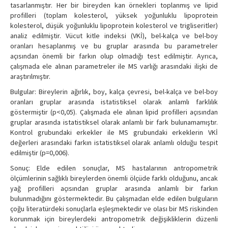
tasarlanmıştır. Her bir bireyden kan örnekleri toplanmış ve lipid
profilleri (toplam kolesterol, yüksek yoğunluklu lipoprotein
kolesterol, düşük yoğunluklu lipoprotein kolesterol ve trigliseritler)
analiz edilmiştir. Vücut kitle indeksi (VKİ), bel-kalça ve bel-boy
oranları hesaplanmış ve bu gruplar arasında bu parametreler
açısından önemli bir farkın olup olmadığı test edilmiştir. Ayrıca,
çalışmada ele alınan parametreler ile MS varlığı arasındaki ilişki de
araştırılmıştır.
Bulgular: Bireylerin ağırlık, boy, kalça çevresi, bel-kalça ve bel-boy
oranları gruplar arasında istatistiksel olarak anlamlı farklılık
göstermiştir (p<0,05). Çalışmada ele alınan lipid profilleri açısından
gruplar arasında istatistiksel olarak anlamlı bir fark bulunamamıştır.
Kontrol grubundaki erkekler ile MS grubundaki erkeklerin VKİ
değerleri arasındaki farkın istatistiksel olarak anlamlı olduğu tespit
edilmiştir (p=0,006).
Sonuç: Elde edilen sonuçlar, MS hastalarının antropometrik
ölçümlerinin sağlıklı bireylerden önemli ölçüde farklı olduğunu, ancak
yağ profilleri açısından gruplar arasında anlamlı bir farkın
bulunmadığını göstermektedir. Bu çalışmadan elde edilen bulguların
çoğu literatürdeki sonuçlarla eşleşmektedir ve olası bir MS riskinden
korunmak için bireylerdeki antropometrik değişikliklerin düzenli