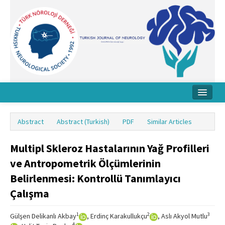
Home
Abstract
Abstract (Turkish)
PDF
Similar Articles
About Journal
Multipl Skleroz Hastalarının Yağ Profilleri
Board
ve Antropometrik Ölçümlerinin
Instructions
Belirlenmesi: Kontrollü Tanımlayıcı
Archive
Çalışma
Contact Us
1
2
3
Gülşen Delikanlı Akbay
, Erdinç Karakullukçu
, Aslı Akyol Mutlu
4