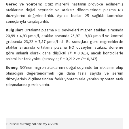
Gereç ve Yöntem:
Otuz migrenli hastanın provoke edilmemiş
ataklarının doğal seyrinde ve ataksız dönemlerinde plazma NO
düzeylerini değerlendirildi. Ayrıca bunlar 25 sağlıklı kontrolün
sonuçlarıyla karşılaştırıldı.
Bulgular:
Ortalama plazma NO seviyeleri migren atakları sırasında
20,99 ± 4,93 μmol/l, ataklar arasında 25,97 ± 9,83 μmol/l ve kontrol
grubunda 23,22 ± 7,57 μmol/l idi. Bu sonuçlara göre migrenlilerde
ataklar sırasında ortalama plazma NO düzeyleri ataksız döneme
göre anlamlı olarak daha düşüktü (
P
= 0,025), ancak kontrollerle
anlamlı bir fark yoktu (sırasıyla;
P
= 0,212 ve
P
= 0,247).
Sonuç:
NO’nun migren ataklarının doğal seyrinde bir etkisinin olup
olmadığını değerlendirmek için daha fazla sayıda ve serum
düzeylerinin ölçülmesinden farklı yöntemlerle yapılan spontan atak
çalışmalarına gerek vardır.
Turkish Neurological Society © 2026