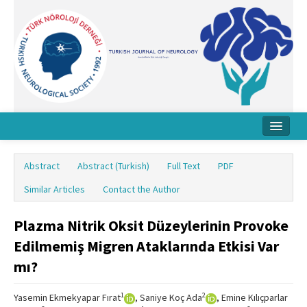
Home
Abstract
Abstract (Turkish)
Full Text
PDF
About Journal
Similar Articles
Contact the Author
Board
Plazma Nitrik Oksit Düzeylerinin Provoke
Instructions
Edilmemiş Migren Ataklarında Etkisi Var
Archive
mı?
Contact Us
1
2
Yasemin Ekmekyapar Fırat
, Saniye Koç Ada
, Emine Kılıçparlar