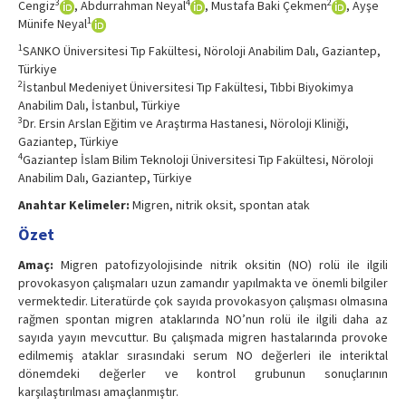
3
4
2
Cengiz
, Abdurrahman Neyal
, Mustafa Baki Çekmen
, Ayşe
1
Münife Neyal
1
SANKO Üniversitesi Tıp Fakültesi, Nöroloji Anabilim Dalı, Gaziantep,
Türkiye
2
İstanbul Medeniyet Üniversitesi Tıp Fakültesi, Tıbbi Biyokimya
Anabilim Dalı, İstanbul, Türkiye
3
Dr. Ersin Arslan Eğitim ve Araştırma Hastanesi, Nöroloji Kliniği,
Gaziantep, Türkiye
4
Gaziantep İslam Bilim Teknoloji Üniversitesi Tıp Fakültesi, Nöroloji
Anabilim Dalı, Gaziantep, Türkiye
Anahtar Kelimeler:
Migren, nitrik oksit, spontan atak
Özet
Amaç:
Migren patofizyolojisinde nitrik oksitin (NO) rolü ile ilgili
provokasyon çalışmaları uzun zamandır yapılmakta ve önemli bilgiler
vermektedir. Literatürde çok sayıda provokasyon çalışması olmasına
rağmen spontan migren ataklarında NO’nun rolü ile ilgili daha az
sayıda yayın mevcuttur. Bu çalışmada migren hastalarında provoke
edilmemiş ataklar sırasındaki serum NO değerleri ile interiktal
dönemdeki değerler ve kontrol grubunun sonuçlarının
karşılaştırılması amaçlanmıştır.