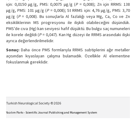
için: 0,0150 μg/g, PMS: 0,0075 μg/g (
P
= 0,008); Zn için RRMS: 138
μg/g, PMS: 101 μg/g (
P
= 0,008); St RRMS için: 4,76 μg/g, PMS: 3,70
μg/g (
P
= 0,008). Bu sonuçlarla Al fazlalığı veya Mg, Ca, Co ve Zn
eksikliklerinin MS progresyonu ile ilişkili olabileceğini düşündük.
PMS’de cıva (Hg) kan seviyesi hafif düşüktü. Bu bulgu saç numuneleri
ile korele değildi (
P
= 0,047). Kan Hg düzeyi ile RRMS arasındaki ilişki
ayrıca değerlendirilmelidir.
Sonuç:
Daha önce PMS formlarıyla RRMS subtiplerini ağır metaller
açısından kıyaslayan çalışma bulamadık. Özellikle Al elementine
fokuslanmak gereklidir.
Turkish Neurological Society © 2026
Yazılım Parkı - Scientific Journal Publishing and Management System
This work is licensed under a
Creative Commons Attribution-NonCommercial-NoDerivs 4.0
International License
.