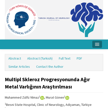
Home
Abstract
Abstract (Turkish)
Full Text
PDF
About Journal
Similar Articles
Contact the Author
Board
Multipl Skleroz Progresyonunda Ağır
Instructions
Metal Varlığının Araştırılması
Archive
1
1
Muhammed Zülfü Yılmaz
, Murat Gönen
Contact Us
1
Besni State Hospital, Clinic of Neurology, Adiyaman, Türkiye