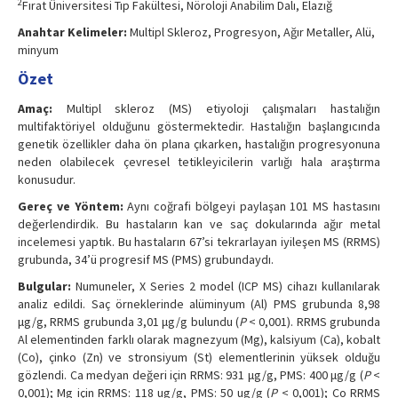
2
Fırat Üniversitesi Tıp Fakültesi, Nöroloji Anabilim Dalı, Elazığ
Anahtar Kelimeler:
Multipl Skleroz, Progresyon, Ağır Metaller, Alü,
minyum
Özet
Amaç:
Multipl skleroz (MS) etiyoloji çalışmaları hastalığın
multifaktöriyel olduğunu göstermektedir. Hastalığın başlangıcında
genetik özellikler daha ön plana çıkarken, hastalığın progresyonuna
neden olabilecek çevresel tetikleyicilerin varlığı hala araştırma
konusudur.
Gereç ve Yöntem:
Aynı coğrafi bölgeyi paylaşan 101 MS hastasını
değerlendirdik. Bu hastaların kan ve saç dokularında ağır metal
incelemesi yaptık. Bu hastaların 67’si tekrarlayan iyileşen MS (RRMS)
grubunda, 34’ü progresif MS (PMS) grubundaydı.
Bulgular:
Numuneler, X Series 2 model (ICP MS) cihazı kullanılarak
analiz edildi. Saç örneklerinde alüminyum (Al) PMS grubunda 8,98
μg/g, RRMS grubunda 3,01 μg/g bulundu (
P
< 0,001). RRMS grubunda
Al elementinden farklı olarak magnezyum (Mg), kalsiyum (Ca), kobalt
(Co), çinko (Zn) ve stronsiyum (St) elementlerinin yüksek olduğu
gözlendi. Ca medyan değeri için RRMS: 931 μg/g, PMS: 400 μg/g (
P
<
0,001); Mg için RRMS: 118 ug/g, PMS: 50 ug/g (
P
< 0,001); Co RRMS