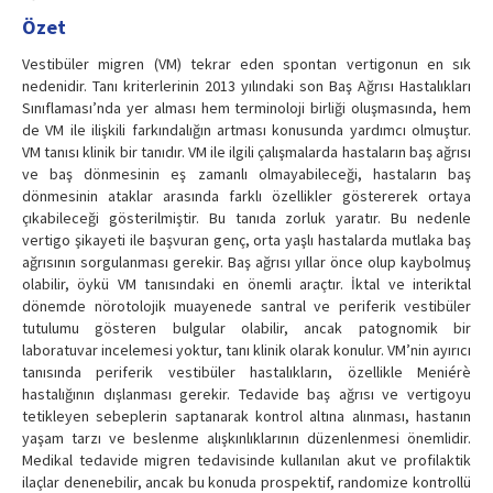
Özet
Vestibüler migren (VM) tekrar eden spontan vertigonun en sık
nedenidir. Tanı kriterlerinin 2013 yılındaki son Baş Ağrısı Hastalıkları
Sınıflaması’nda yer alması hem terminoloji birliği oluşmasında, hem
de VM ile ilişkili farkındalığın artması konusunda yardımcı olmuştur.
VM tanısı klinik bir tanıdır. VM ile ilgili çalışmalarda hastaların baş ağrısı
ve baş dönmesinin eş zamanlı olmayabileceği, hastaların baş
dönmesinin ataklar arasında farklı özellikler göstererek ortaya
çıkabileceği gösterilmiştir. Bu tanıda zorluk yaratır. Bu nedenle
vertigo şikayeti ile başvuran genç, orta yaşlı hastalarda mutlaka baş
ağrısının sorgulanması gerekir. Baş ağrısı yıllar önce olup kaybolmuş
olabilir, öykü VM tanısındaki en önemli araçtır. İktal ve interiktal
dönemde nörotolojik muayenede santral ve periferik vestibüler
tutulumu gösteren bulgular olabilir, ancak patognomik bir
laboratuvar incelemesi yoktur, tanı klinik olarak konulur. VM’nin ayırıcı
tanısında periferik vestibüler hastalıkların, özellikle Meniérè
hastalığının dışlanması gerekir. Tedavide baş ağrısı ve vertigoyu
tetikleyen sebeplerin saptanarak kontrol altına alınması, hastanın
yaşam tarzı ve beslenme alışkınlıklarının düzenlenmesi önemlidir.
Medikal tedavide migren tedavisinde kullanılan akut ve profilaktik
ilaçlar denenebilir, ancak bu konuda prospektif, randomize kontrollü