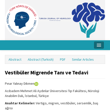
Home
Abstract
Abstract (Turkish)
PDF
Similar Articles
About Journal
Vestibüler Migrende Tanı ve Tedavi
Board
Instructions
Pınar Yalınay Dikmen
Acıbadem Mehmet Ali Aydınlar Üniversitesi Tıp Fakültesi, Nöroloji
Archive
Anabilim Dalı, İstanbul, Türkiye
Contact Us
Anahtar Kelimeler:
Vertigo, migren, vestibüler, sersemlik, baş
ağrısı