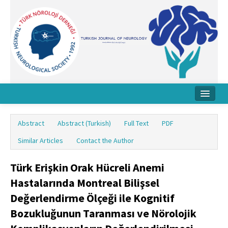
Home
Abstract
Abstract (Turkish)
Full Text
PDF
About Journal
Similar Articles
Contact the Author
Board
Türk Erişkin Orak Hücreli Anemi
Instructions
Hastalarında Montreal Bilişsel
Archive
Değerlendirme Ölçeği ile Kognitif
Bozukluğunun Taranması ve Nörolojik
Contact Us