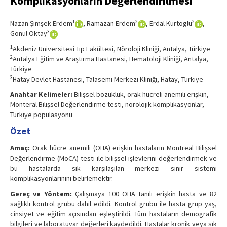
Komplikasyonların Değerlendirilmesi
1
2
2
Nazan Şimşek Erdem
, Ramazan Erdem
, Erdal Kurtoglu
,
3
Gönül Oktay
1
Akdeniz Universitesi Tıp Fakültesi, Nöroloji Kliniği, Antalya, Türkiye
2
Antalya Eğitim ve Araştırma Hastanesi, Hematoloji Kliniği, Antalya,
Türkiye
3
Hatay Devlet Hastanesi, Talasemi Merkezi Kliniği, Hatay, Türkiye
Anahtar Kelimeler:
Bilişsel bozukluk, orak hücreli anemili erişkin,
Monteral Bilişsel Değerlendirme testi, nörolojik komplikasyonlar,
Türkiye popülasyonu
Özet
Amaç:
Orak hücre anemili (OHA) erişkin hastaların Montreal Bilişsel
Değerlendirme (MoCA) testi ile bilişsel işlevlerini değerlendirmek ve
bu hastalarda sık karşılaşılan merkezi sinir sistemi
komplikasyonlarınını belirlemektir.
Gereç ve Yöntem:
Çalışmaya 100 OHA tanılı erişkin hasta ve 82
sağlıklı kontrol grubu dahil edildi. Kontrol grubu ile hasta grup yaş,
cinsiyet ve eğitim açısından eşleştirildi. Tüm hastaların demografik
bilgileri ve laboratuvar değerleri kaydedildi. Hastalar kronik veya sık