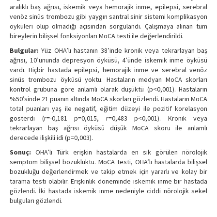
aralıklı baş ağrısı, iskemik veya hemorajik inme, epilepsi, serebral
venöz sinüs trombozu gibi yaygın santral sinir sistemi komplikasyon
öyküleri olup olmadığı açısından sorgulandı. Çalışmaya alınan tüm
bireylerin bilişsel fonksiyonları MoCA testi ile değerlendirildi.
Bulgular:
Yüz OHA’lı hastanın 38’inde kronik veya tekrarlayan baş
ağrısı, 10’ununda depresyon öyküsü, 4’ünde iskemik inme öyküsü
vardı. Hiçbir hastada epilepsi, hemorajik inme ve serebral venöz
sinüs trombozu öyküsü yoktu. Hastaların medyan MoCA skorları
kontrol grubuna göre anlamlı olarak düşüktü (p<0,001). Hastaların
%50’sinde 21 puanın altında MoCA skorları gözlendi. Hastaların MoCA
total puanları yaş ile negatif, eğitim düzeyi ile pozitif korelasyon
gösterdi (r=-0,181 p=0,015, r=0,483 p<0,001). Kronik veya
tekrarlayan baş ağrısı öyküsü düşük MoCA skoru ile anlamlı
derecede ilişkili idi (p=0,003).
Sonuç:
OHA’lı Türk erişkin hastalarda en sık görülen nörolojik
semptom bilişsel bozukluktu. MoCA testi, OHA’lı hastalarda bilişsel
bozukluğu değerlendirmek ve takip etmek için yararlı ve kolay bir
tarama testi olabilir. Erişkinlik döneminde iskemik inme bir hastada
gözlendi. İki hastada iskemik inme nedeniyle ciddi nörolojik sekel
bulguları gözlendi.