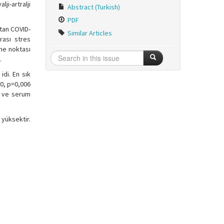
i-artralji
Abstract (Turkish)
PDF
atan COVID-
Similar Articles
nrası stres
sme noktası
.
idi. En sık
10, p=0,006
) ve serum
 yüksektir.