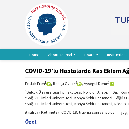
Home
About Journal
Board
Instructions
COVID-19’lu Hastalarda Kas Eklem Ağrıl
1
2
3
Fettah Eren
, Bengü Özkan
, Ayşegül Demir
1
Selçuk Üniversitesi Tıp Fakültesi, Nöroloji Anabilim Dalı, Kon
2
Sağlık Bilimleri Üniversitesi, Konya Şehir Hastanesi, Göğüs Has
3
Sağlık Bilimleri Üniversitesi, Konya Şehir Hastanesi, Nöroloji 
Anahtar Kelimeler:
COVID-19, travma sonrası stres, miyalji,
Özet