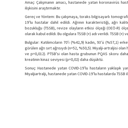
Amaç: Çalışmanın amacı, hastanede yatan koronavirüs hastal
ilişkisini araştırmaktır.
Gereç ve Yöntem: Bu çalışmaya, toraks bilgisayarlı tomograf
19’lu hastalar dahil edildi. Ağrının karakteristiği, ağrı ka
bozukluğu (TSSB), revize olayların etkisi ölçeği (OEÖ-R) ölç
olarak kabul edildi. Bu olgulara TSSB (+) adı verildi. TSSB (+) 
Bulgular: Katılımcıların 70’i (%42,9) kadın, 93’ü (%57,1) er
görülen ağrı sırt ağrısıydı (n=52, %50,5). Miyalji-artraljisi o
ve p=0,012). PTSB’si olan hasta grubunun PQAS skoru daha y
kreatinin kinaz seviyesi (p=0,02) daha düşüktü.
Sonuç: Hastanede yatan COVID-19’lu hastaların yaklaşık yarıs
Miyaljiartralji, hastanede yatan COVID-19’lu hastalarda TSSB ile i