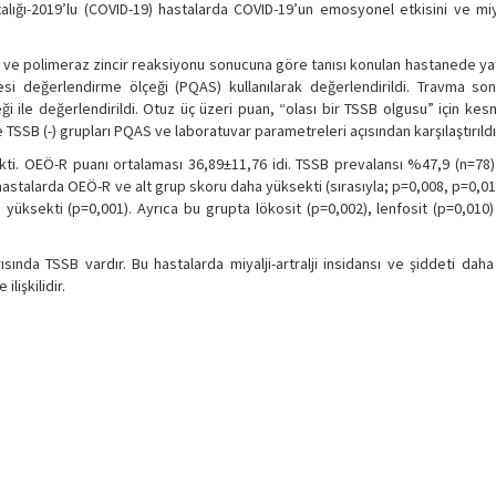
ığı-2019’lu (COVID-19) hastalarda COVID-19’un emosyonel etkisini ve miyalj
i ve polimeraz zincir reaksiyonu sonucuna göre tanısı konulan hastanede y
litesi değerlendirme ölçeği (PQAS) kullanılarak değerlendirildi. Travma so
eği ile değerlendirildi. Otuz üç üzeri puan, “olası bir TSSB olgusu” için ke
ve TSSB (-) grupları PQAS ve laboratuvar parametreleri açısından karşılaştırıldı
kekti. OEÖ-R puanı ortalaması 36,89±11,76 idi. TSSB prevalansı %47,9 (n=78) 
lan hastalarda OEÖ-R ve alt grup skoru daha yüksekti (sırasıyla; p=0,008, p=0,0
üksekti (p=0,001). Ayrıca bu grupta lökosit (p=0,002), lenfosit (p=0,010
ında TSSB vardır. Bu hastalarda miyalji-artralji insidansı ve şiddeti daha
lişkilidir.