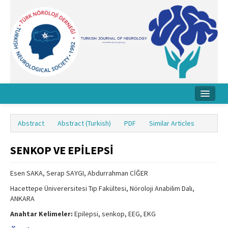
Home
Abstract
Abstract (Turkish)
PDF
Similar Articles
About Journal
SENKOP VE EPİLEPSİ
Board
Instructions
Esen SAKA, Serap SAYGI, Abdurrahman CİĞER
Hacettepe Üniverersitesi Tıp Fakültesi, Nöroloji Anabilim Dalı,
Archive
ANKARA
Contact Us
Anahtar Kelimeler:
Epilepsi, senkop, EEG, EKG