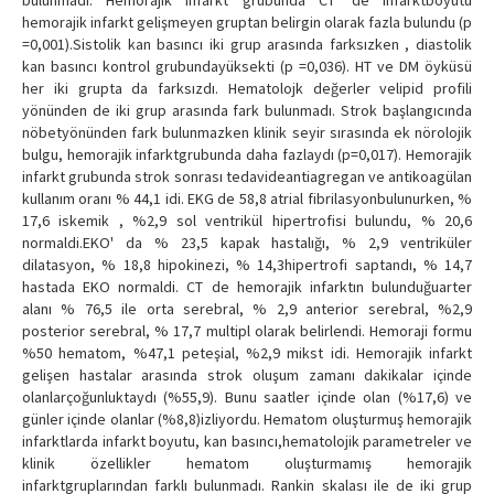
bulunmadı. Hemorajik infarkt grubunda CT' de infarktboyutu
hemorajik infarkt gelişmeyen gruptan belirgin olarak fazla bulundu (p
=0,001).Sistolik kan basıncı iki grup arasında farksızken , diastolik
kan basıncı kontrol grubundayüksekti (p =0,036). HT ve DM öyküsü
her iki grupta da farksızdı. Hematolojk değerler velipid profili
yönünden de iki grup arasında fark bulunmadı. Strok başlangıcında
nöbetyönünden fark bulunmazken klinik seyir sırasında ek nörolojik
bulgu, hemorajik infarktgrubunda daha fazlaydı (p=0,017). Hemorajik
infarkt grubunda strok sonrası tedavideantiagregan ve antikoagülan
kullanım oranı % 44,1 idi. EKG de 58,8 atrial fibrilasyonbulunurken, %
17,6 iskemik , %2,9 sol ventrikül hipertrofisi bulundu, % 20,6
normaldi.EKO' da % 23,5 kapak hastalığı, % 2,9 ventriküler
dilatasyon, % 18,8 hipokinezi, % 14,3hipertrofi saptandı, % 14,7
hastada EKO normaldi. CT de hemorajik infarktın bulunduğuarter
alanı % 76,5 ile orta serebral, % 2,9 anterior serebral, %2,9
posterior serebral, % 17,7 multipl olarak belirlendi. Hemoraji formu
%50 hematom, %47,1 peteşial, %2,9 mikst idi. Hemorajik infarkt
gelişen hastalar arasında strok oluşum zamanı dakikalar içinde
olanlarçoğunluktaydı (%55,9). Bunu saatler içinde olan (%17,6) ve
günler içinde olanlar (%8,8)izliyordu. Hematom oluşturmuş hemorajik
infarktlarda infarkt boyutu, kan basıncı,hematolojik parametreler ve
klinik özellikler hematom oluşturmamış hemorajik
infarktgruplarından farklı bulunmadı. Rankin skalası ile de iki grup