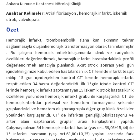
Ankara Numune Hastanesi Nöroloji Kliniği
Anahtar Kelimeler:
Atrial fibrilasyon , hemorajik infarkt, iskemik
strok, valvulopati.
Özet
Hemorajik infarkt, tromboembolik alana kan akımının tekrar
sağlanmasıyla oluşanhemorajik transformasyon olarak tanımlanmıştır
. Bu çalışma hemorajik infarktoluşumunda klinik ve radyolojik
özellikleri değerlendirmek, hemorajik infarktlı hastalardaklinik profili
değerlendirmek amacıyla planlandı. Akut strok sonrası yedi gün
içindekliniğimize kabul edilen hastalardan ilk CT' lerinde infarkt tespit
edilip 15 gün içindeçekilen kontrol CT' lerinde hemorajik infarkt
tespit edilen 34 hasta değerlendirildi. İlk 15gün içinde kontrol CT'
lerinde hemorajik infarkt saptanmayan 15 iskemik strok hastasıklinik
özellikleri yönünden hemorajik infarkt grubu ile karşılaştırıldı. CT' de
hemorajikinfarktlar peteşial ve hematom formasyonu şeklinde
gruplandırıldı ve hematom oluşturangrupla diğer grup klinik özellikler
yönünden karşılaştırıldı. CT' de infarktın genişliği,lokalizasyonu ve
arter alanı saptanarak gruplar arası karşılaştırma yapıldı.
Çalışmayaalınan 34 hemorajik infarktlı hasta (yaş ort. 59,08±15,44) ile
15 infarktlı hastanın (yaş ort.63,80±10,25) yaşları arasında fark