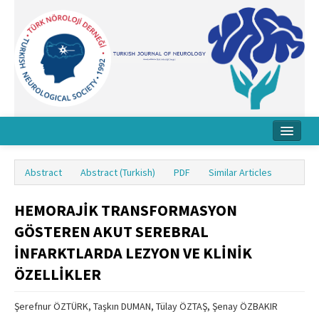
Home
Abstract
Abstract (Turkish)
PDF
Similar Articles
About Journal
HEMORAJİK TRANSFORMASYON
Board
GÖSTEREN AKUT SEREBRAL
Instructions
İNFARKTLARDA LEZYON VE KLİNİK
Archive
ÖZELLİKLER
Contact Us
Şerefnur ÖZTÜRK, Taşkın DUMAN, Tülay ÖZTAŞ, Şenay ÖZBAKIR