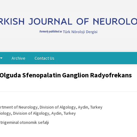
Archive
Contact Us
r Olguda Sfenopalatin Ganglion Radyofrekans
tment of Neurology, Division of Algology, Aydin, Turkey
logy, Division of Algology, Aydin, Turkey
trigeminal otonomik sefalji