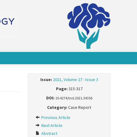
Issue:
2021, Volume 27 - Issue 3
Page:
315-317
DOI:
10.4274/tnd.2021.34356
Category:
Case Report
Previous Article
Next Article
Abstract