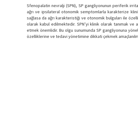
Sfenopalatin nevralji (SPN), SP gangliyonunun periferik irrit
ağrı ve ipsilateral otonomik semptomlarla karakterize klinik 
sağlasa da ağrı karakteristiği ve otonomik bulguları ile öze
olarak kabul edilmektedir. SPN’yi klinik olarak tanımak ve
etmek önemlidir. Bu olgu sunumunda SP gangliyonuna yönelik t
özelliklerine ve tedavi yönetimine dikkati çekmek amaçlanılmı