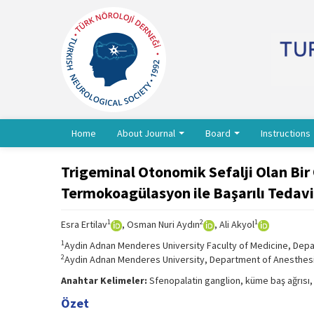
Home
About Journal
Board
Instructions
Trigeminal Otonomik Sefalji Olan Bi
Termokoagülasyon ile Başarılı Tedavi
1
2
1
Esra Ertilav
, Osman Nuri Aydın
, Ali Akyol
1
Aydin Adnan Menderes University Faculty of Medicine, Depar
2
Aydin Adnan Menderes University, Department of Anesthesio
Anahtar Kelimeler:
Sfenopalatin ganglion, küme baş ağrısı, 
Özet