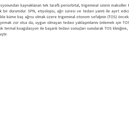
asyonundan kaynaklanan tek taraflı periorbital, trigeminal sinirin maksiller
bir durumdur. SPN, etiyolojisi, ağrı süresi ve tedavi yanıtı ile ayırt edici
llikle küme baş ağrısı olmak üzere trigeminal otonom sefaljinin (TOS) önceki
 ayırmak zor olsa da, uygun olmayan tedavi yaklaşımlarını önlemek için TOS
ermal koagülasyon ile başarılı tedavi sonuçları sunularak TOS kliniğine, a
ştır.