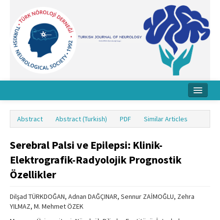
Home
Abstract
Abstract (Turkish)
PDF
Similar Articles
About Journal
Serebral Palsi ve Epilepsi: Klinik-
Board
Elektrografik-Radyolojik Prognostik
Instructions
Özellikler
Archive
Dilşad TÜRKDOĞAN, Adnan DAĞÇINAR, Sennur ZAİMOĞLU, Zehra
Contact Us
YILMAZ, M. Mehmet ÖZEK