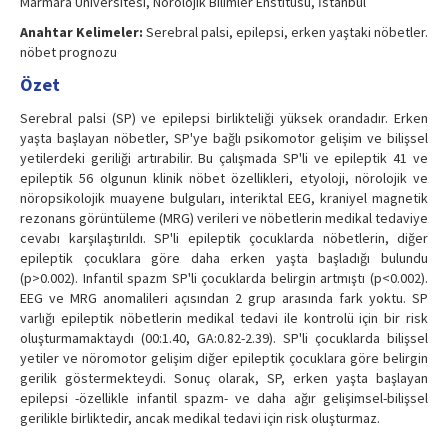
Marmara Üniversitesi, Nörolojik Bilimler Enstitüsü, İstanbul
Anahtar Kelimeler:
Serebral palsi, epilepsi, erken yaştaki nöbetler.
nöbet prognozu
Özet
Serebral palsi (SP) ve epilepsi birlikteliği yüksek orandadır. Erken
yaşta başlayan nöbetler, SP'ye bağlı psikomotor gelişim ve bilişsel
yetilerdeki geriliği artırabilir. Bu çalışmada SP'li ve epileptik 41 ve
epileptik 56 olgunun klinik nöbet özellikleri, etyoloji, nörolojik ve
nöropsikolojik muayene bulguları, interiktal EEG, kraniyel magnetik
rezonans görüntüleme (MRG) verileri ve nöbetlerin medikal tedaviye
cevabı karşılaştırıldı. SP'li epileptik çocuklarda nöbetlerin, diğer
epileptik çocuklara göre daha erken yaşta başladığı bulundu
(p>0.002). Infantil spazm SP'li çocuklarda belirgin artmıştı (p<0.002).
EEG ve MRG anomalileri açısından 2 grup arasında fark yoktu. SP
varlığı epileptik nöbetlerin medikal tedavi ile kontrolü için bir risk
oluşturmamaktaydı (00:1.40, GA:0.82-2.39). SP'li çocuklarda bilişsel
yetiler ve nöromotor gelişim diğer epileptik çocuklara göre belirgin
gerilik göstermekteydi. Sonuç olarak, SP, erken yaşta başlayan
epilepsi -özellikle infantil spazm- ve daha ağır gelişimsel-bilişsel
gerilikle birliktedir, ancak medikal tedavi için risk oluşturmaz.