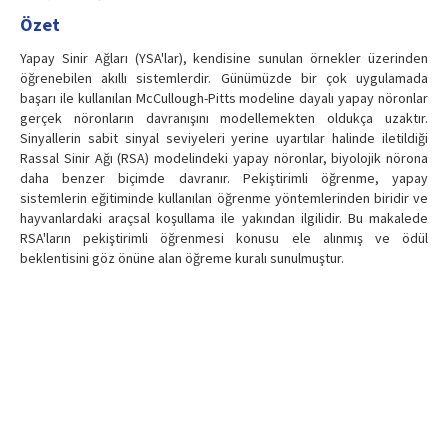
Özet
Yapay Sinir Ağları (YSA'lar), kendisine sunulan örnekler üzerinden
öğrenebilen akıllı sistemlerdir. Günümüzde bir çok uygulamada
başarı ile kullanılan McCullough-Pitts modeline dayalı yapay nöronlar
gerçek nöronların davranışını modellemekten oldukça uzaktır.
Sinyallerin sabit sinyal seviyeleri yerine uyartılar halinde iletildiği
Rassal Sinir Ağı (RSA) modelindeki yapay nöronlar, biyolojik nörona
daha benzer biçimde davranır. Pekiştirimli öğrenme, yapay
sistemlerin eğitiminde kullanılan öğrenme yöntemlerinden biridir ve
hayvanlardaki araçsal koşullama ile yakından ilgilidir. Bu makalede
RSA'ların pekiştirimli öğrenmesi konusu ele alınmış ve ödül
beklentisini göz önüne alan öğreme kuralı sunulmuştur.