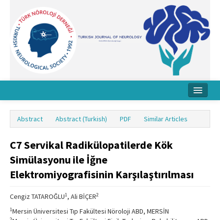
Home
Abstract
Abstract (Turkish)
PDF
Similar Articles
About Journal
C7 Servikal Radikülopatilerde Kök
Board
Simülasyonu ile İğne
Instructions
Elektromiyografisinin Karşılaştırılması
Archive
1
2
Cengiz TATAROĞLU
, Ali BİÇER
Contact Us
1
Mersin Üniversitesi Tıp Fakültesi Nöroloji ABD, MERSİN
2