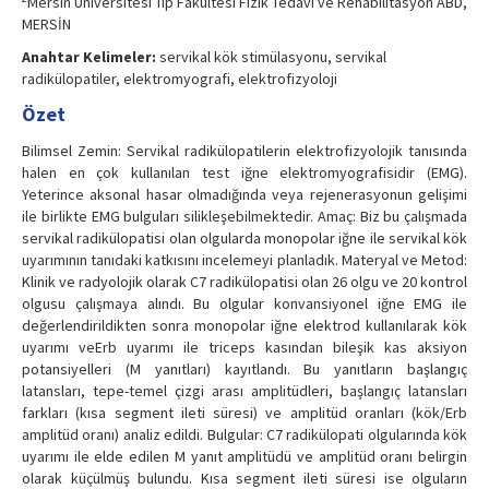
Mersin Üniversitesi Tıp Fakültesi Fizik Tedavi ve Rehabilitasyon ABD,
MERSİN
Anahtar Kelimeler:
servikal kök stimülasyonu, servikal
radikülopatiler, elektromyografi, elektrofizyoloji
Özet
Bilimsel Zemin: Servikal radikülopatilerin elektrofizyolojik tanısında
halen en çok kullanılan test iğne elektromyografisidir (EMG).
Yeterince aksonal hasar olmadığında veya rejenerasyonun gelişimi
ile birlikte EMG bulguları silikleşebilmektedir. Amaç: Biz bu çalışmada
servikal radikülopatisi olan olgularda monopolar iğne ile servikal kök
uyarımının tanıdaki katkısını incelemeyi planladık. Materyal ve Metod:
Klinik ve radyolojik olarak C7 radikülopatisi olan 26 olgu ve 20 kontrol
olgusu çalışmaya alındı. Bu olgular konvansiyonel iğne EMG ile
değerlendirildikten sonra monopolar iğne elektrod kullanılarak kök
uyarımı veErb uyarımı ile triceps kasından bileşik kas aksiyon
potansiyelleri (M yanıtları) kayıtlandı. Bu yanıtların başlangıç
latansları, tepe-temel çizgi arası amplitüdleri, başlangıç latansları
farkları (kısa segment ileti süresi) ve amplitüd oranları (kök/Erb
amplitüd oranı) analiz edildi. Bulgular: C7 radikülopati olgularında kök
uyarımı ile elde edilen M yanıt amplitüdü ve amplitüd oranı belirgin
olarak küçülmüş bulundu. Kısa segment ileti süresi ise olguların