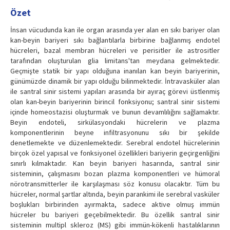
Özet
İnsan vücudunda kan ile organ arasında yer alan en sıkı bariyer olan
kan-beyin bariyeri sıkı bağlantılarla birbirine bağlanmış endotel
hücreleri, bazal membran hücreleri ve perisitler ile astrositler
tarafından oluşturulan glia limitans'tan meydana gelmektedir.
Geçmişte statik bir yapı olduğuna inanılan kan beyin bariyerinin,
günümüzde dinamik bir yapı olduğu bilinmektedir. İntravasküler alan
ile santral sinir sistemi yapıları arasında bir ayıraç görevi üstlenmiş
olan kan-beyin bariyerinin birincil fonksiyonu; santral sinir sistemi
içinde homeostazisi oluşturmak ve bunun devamlılığını sağlamaktır.
Beyin endoteli, sirkülasyondaki hücrelerin ve plazma
komponentlerinin beyne infiltrasyonunu sıkı bir şekilde
denetlemekte ve düzenlemektedir. Serebral endotel hücrelerinin
birçok özel yapısal ve fonksiyonel özellikleri bariyerin geçirgenliğini
sınırlı kılmaktadır. Kan beyin bariyeri hasarında, santral sinir
sisteminin, çalışmasını bozan plazma komponentleri ve hümoral
nörotransmitterler ile karşılaşması söz konusu olacaktır. Tüm bu
hücreler, normal şartlar altında, beyin parankimi ile serebral vasküler
boşlukları birbirinden ayırmakta, sadece aktive olmuş immün
hücreler bu bariyeri geçebilmektedir. Bu özellik santral sinir
sisteminin multipl skleroz (MS) gibi immün-kökenli hastalıklarının