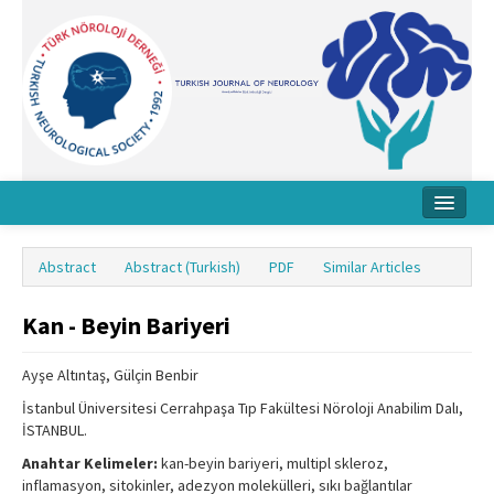
Home
Abstract
Abstract (Turkish)
PDF
Similar Articles
About Journal
Kan - Beyin Bariyeri
Board
Instructions
Ayşe Altıntaş, Gülçin Benbir
İstanbul Üniversitesi Cerrahpaşa Tıp Fakültesi Nöroloji Anabilim Dalı,
Archive
İSTANBUL.
Contact Us
Anahtar Kelimeler:
kan-beyin bariyeri, multipl skleroz,
inflamasyon, sitokinler, adezyon molekülleri, sıkı bağlantılar